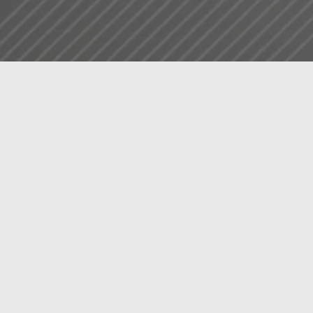
先端のセラミック治療
ム・
ラミネートベニアと
3〜0.7mmほど削って
装着するため、自然な仕
元に戻りません。
ぐきも黒ずみにくい