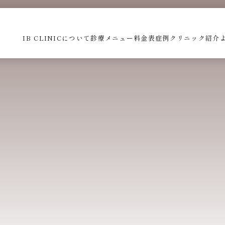
IB CLINICについて
診療メニュー
料金表
症例
クリニック紹介