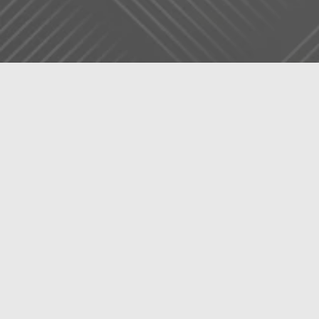
歯を削らない
最
ホワイトフィル
一般的なラミネートベニア
貼り付けるセラミックの厚み分だけ
歯を0.
上がりが期待できる一方、一度削った歯は
金属アレルギーの心配が少なく、歯
●
セラミックは体になじみやすい素材