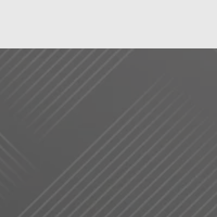
「令和の虎」
出
ホワイトフィル
グループ院長
佐藤 一徳
VIEW MORE →